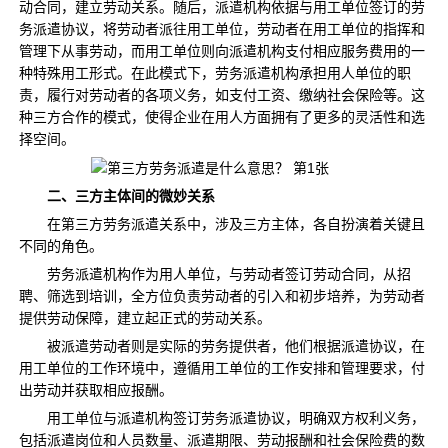
动合同，建立劳动关系。随后，派遣机构依据与用工单位签订的劳
务派遣协议，将劳动者派往用工单位，劳动者在用工单位的指挥和
管理下从事劳动，而用工单位则向派遣机构支付相应服务费用的一
种特殊用工形式。在此模式下，劳务派遣机构承担用人单位的职
责，履行对劳动者的各项义务，如支付工资、缴纳社会保险等。这
种三方合作的模式，使得企业在用人方面拥有了更多的灵活性和选
择空间。​
二、三方主体间的微妙关系​
在第三方劳务派遣关系中，涉及三方主体，各自扮演着关键且
不同的角色。​
劳务派遣机构作为用人单位，与劳动者签订劳动合同，从招
聘、筛选到培训，全方位负责劳动者的引入和初步培养，为劳动者
提供劳动保障，建立起正式的劳动关系。​
被派遣劳动者则是实际的劳务提供者，他们根据派遣协议，在
用工单位的工作环境中，遵循用工单位的工作安排和管理要求，付
出劳动并获取相应报酬。​
用工单位与派遣机构签订劳务派遣协议，明确双方权利义务，
包括派遣岗位和人员数量、派遣期限、劳动报酬和社会保险费的数