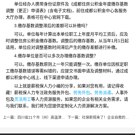
单位经办人携带身份证原件及《成都住房公积金年度缴存基数
调整（更正）申请表》(含电子文档)，前往成都公积金中心各服务
大厅办理，表格可在中心官网下载。
3.缴存基数调整滞后的差额可以补缴吗？
可以。单位每年计算出本单位职工上年度月平均工资后，应及
时调整住房公积金缴存基数。调整后的缴存基数，从当年1月1日起
适用，单位应对调整基数时间滞后产生的缴存差额进行补缴。
4.缴存单位是否可以多次办理缴存基数调整？
可以。缴存基数原则上一年只能调整一次。缴存单位因核定职
工缴存基数错误等需纠错的，应提交书面申请及调整材料，通过成
都公积金中心线上、线下渠道申请办理。
以上就是薪税保人力小编的分享，如果对您有用，请记得收
藏！薪税保人力专注政务服务外包、
劳务外包
、
劳务派遣
、人事外
包及
灵活用工
等人力资源服务，如果您的企业有相关业务需求，请
与我们联系，我们将为您提供定制化人力资源解决方案。
上一篇：
四川省21个市（州）高温津贴标准，这份高温津贴攻略请收好！
下一篇：
社保新规来了！企业自救的实用指南