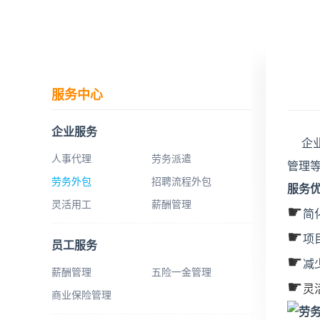
服务中心
企业服务
企
人事代理
劳务派遣
管理
劳务外包
招聘流程外包
服务
灵活用工
薪酬管理
☛
简
☛
项
员工服务
☛
减
薪酬管理
五险一金管理
☛
灵
商业保险管理