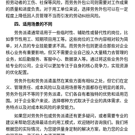
担劳动者的工伤、社保等风险，而劳务外包公司则需要对工作成果
的质量和进度负责。对于用工单位来说，选择劳务外包可以在一定
程度上降低因人员管理不当而引发的劳动纠纷风险。
四、适用场景的
不同
劳务派遣通常适用于一些临时性、辅助性或替代性的岗位，比
如季节性用工、短期项目用工等。这些岗位的工作内容相对较为简
单，对人员的专业技能要求不高。而劳务外包则更适合那些对企业
核心业务有重要影响，但又不需要企业自己投入大量精力去管理的
业务，如后勤服务、客服中心、数据录入等。通过将这些业务外包
给专业的公司，企业可以更加专注于自身的核心竞争力，实现资源
的优化配置。
劳务外包和劳务派遣虽然在某些方面有相似之处，但它们在定
义、管理责任、成本风险以及适用场景等方面都存在明显的差异。
劳务外包并不等同于劳务派遣，它们各自有着独特的优势和适用范
围。对于企业客户来说，选择哪种方式取决于企业的具体需求、业
务特点以及对成本和风险的承受能力。
如果您对劳务外包或劳务派遣还有更多疑问，或者需要专业的
建议来帮助您选择最适合的用工模式，欢迎随时咨询我们。我们将
根据您的实际情况，为您提供量身定制的解决方案，助力您的企业