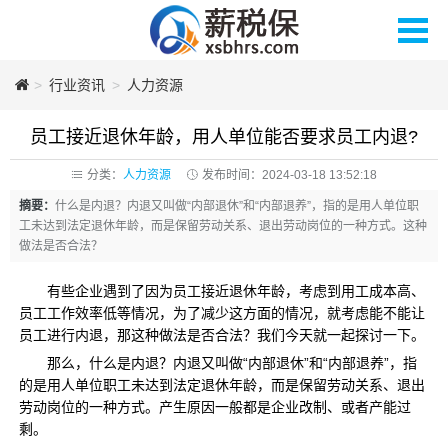
>
薪税保人力
行业资讯
>
人力资源
员工接近退休年龄，用人单位能否要求员工内退?
分类：
人力资源
发布时间：2024-03-18 13:52:18
摘要：
什么是内退？内退又叫做“内部退休”和“内部退养”，指的是用人单位职
工未达到法定退休年龄，而是保留劳动关系、退出劳动岗位的一种方式。这种
做法是否合法？
有些企业遇到了因为员工接近退休年龄，考虑到用工成本高、
员工工作效率低等情况，为了减少这方面的情况，就考虑能不能让
员工进行内退，那这种做法是否合法？我们今天就一起探讨一下。
那么，什么是内退？内退又叫做“内部退休”和“内部退养”，指
的是用人单位职工未达到法定退休年龄，而是保留劳动关系、退出
劳动岗位的一种方式。产生原因一般都是企业改制、或者产能过
剩。